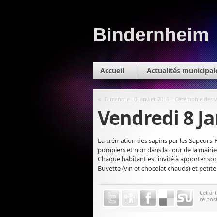
Bindernheim
Accueil
Actualités municipal
«
Dimanche 10 Janvier 2016 – Cérémonie des 
Vendredi 8 Ja
La crémation des sapins par les Sapeurs-
pompiers et non dans la cour de la mairi
Chaque habitant est invité à apporter son
Buvette (vin et chocolat chauds) et petite
Cet art
ce pos