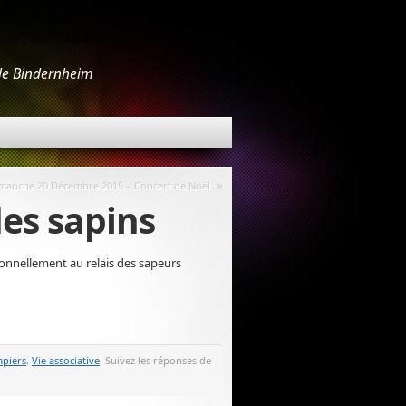
 de Bindernheim
»
manche 20 Décembre 2015 – Concert de Noël
des sapins
tionnellement au relais des sapeurs
mpiers
,
Vie associative
. Suivez les réponses de