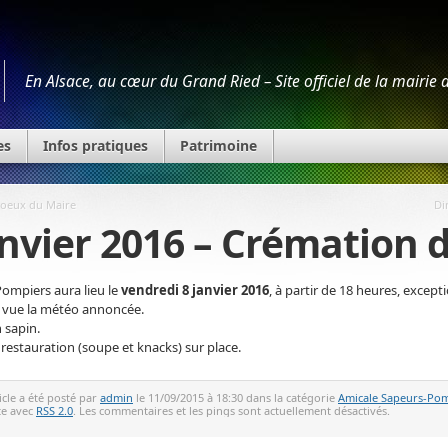
En Alsace, au cœur du Grand Ried – Site officiel de la mairie
es
Infos pratiques
Patrimoine
voeux du Maire
Di
nvier 2016 – Crémation 
Pompiers aura lieu le
vendredi 8 janvier 2016
, à partir de 18 heures, excep
e vue la météo annoncée.
 sapin.
 restauration (soupe et knacks) sur place.
icle a été posté par
admin
le 11/09/2015 à 18:30 dans la catégorie
Amicale Sapeurs-Po
te avec
RSS 2.0
. Les commentaires et les pings sont actuellement désactivés.