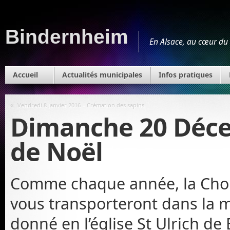
Bindernheim
En Alsace, au cœur du 
Accueil
Actualités municipales
Infos pratiques
«
Vendredi 8 Janvier 2016 – Crémation des sapins
Dimanche 20 Déce
de Noël
Comme chaque année, la Chora
vous transporteront dans la m
donné en l’église St Ulrich d