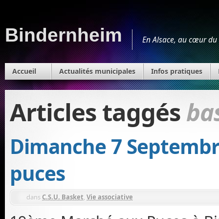
Bindernheim
En Alsace, au cœur du 
Accueil
Actualités municipales
Infos pratiques
Articles taggés
ba
Dimanche 7 Septembr
puces
dans
C.S.U. Basket
,
Vie associative