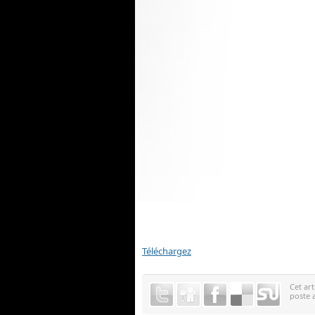
Téléchargez
Cet art
poste 