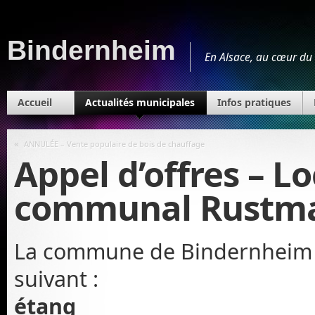
Bindernheim
En Alsace, au cœur du 
Accueil
Actualités municipales
Infos pratiques
«
ANNULÉE – Vente populaire de bois de chauffage
Appel d’offres – L
communal Rustm
La commune de Bindernheim so
suivant :
étang