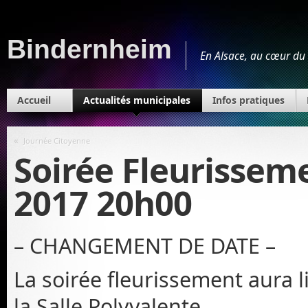
Bindernheim
En Alsace, au cœur du 
Accueil
Actualités municipales
Infos pratiques
«
Journée Citoyenne
Soirée Fleurisseme
2017 20h00
– CHANGEMENT DE DATE –
La soirée fleurissement aura l
la Salle Polyvalente.