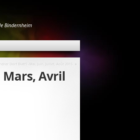
 de Bindernheim
»
ndrer Dorf Blatt’l -Mai, Juin, Juillet, Août 2015
, Mars, Avril