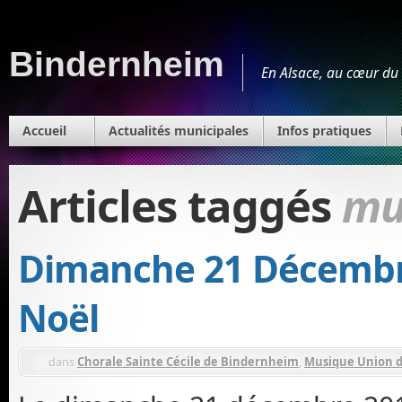
Bindernheim
En Alsace, au cœur du 
Accueil
Actualités municipales
Infos pratiques
Articles taggés
mu
Dimanche 21 Décembre
Noël
dans
Chorale Sainte Cécile de Bindernheim
,
Musique Union 