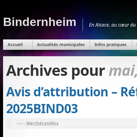
Bindernheim
En Alsace, au cœur du 
Accueil
Actualités municipales
Infos pratiques
Archives pour
mai
Avis d’attribution – R
2025BIND03
dans
Marchés publics